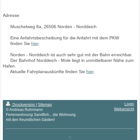
Adresse:
Muschelweg 8a, 26506 Norden - Norddeich
Eine Anfahrtsbescheibung für die Anfahrt mit dem PKW
finden Sie
hier
.
Norden - Norddeich ist auch sehr gut mit der Bahn erreichbar.
Der Bahnhof Norddeich - Mole liegt in unmittelbarer Nähe zum
Hafen.
Aktuelle Fahrplanauskünfte finden Sie
hier
.
Login
Druckversion
|
Sitemap
Webansicht
© Andreas Ruhrmann
Ferienwohnung Sandfloh... die Wohnung
mit den freundlichen Gästen!
↑